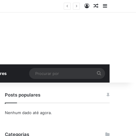
Entrar
Artigo aleatório
Barra Latera
Procurar
res
por
Posts populares
Nenhum dado até agora.
Categorias