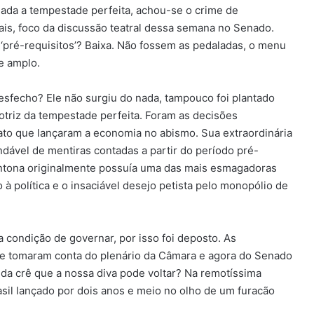
ada a tempestade perfeita, achou-se o crime de
cais, foco da discussão teatral dessa semana no Senado.
ês ‘pré-requisitos’? Baixa. Não fossem as pedaladas, o menu
e amplo.
sfecho? Ele não surgiu do nada, tampouco foi plantado
motriz da tempestade perfeita. Foram as decisões
to que lançaram a economia no abismo. Sua extraordinária
ndável de mentiras contadas a partir do período pré-
entona originalmente possuía uma das mais esmagadoras
 à política e o insaciável desejo petista pelo monopólio de
condição de governar, por isso foi deposto. As
que tomaram conta do plenário da Câmara e agora do Senado
da crê que a nossa diva pode voltar? Na remotíssima
rasil lançado por dois anos e meio no olho de um furacão