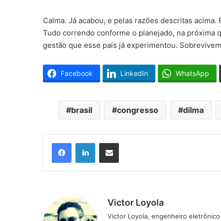
Calma. Já acabou, e pelas razões descritas acima. 
Tudo correndo conforme o planejado, na próxima qu
gestão que esse país já experimentou. Sobrevivem
Facebook
LinkedIn
WhatsApp
brasil
congresso
dilma
Facebook
Linkedin
Compartilhar via e-mail
Victor Loyola
Victor Loyola, engenheiro eletrônic