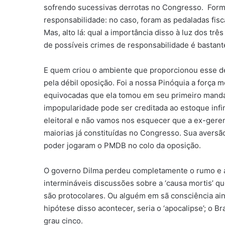
sofrendo sucessivas derrotas no Congresso. Form
responsabilidade: no caso, foram as pedaladas fis
Mas, alto lá: qual a importância disso à luz dos tr
de possíveis crimes de responsabilidade é bastant
E quem criou o ambiente que proporcionou esse de
pela débil oposição. Foi a nossa Pinóquia a força 
equivocadas que ela tomou em seu primeiro manda
impopularidade pode ser creditada ao estoque infi
eleitoral e não vamos nos esquecer que a ex-ger
maiorias já constituídas no Congresso. Sua aversão
poder jogaram o PMDB no colo da oposição.
O governo Dilma perdeu completamente o rumo e a 
intermináveis discussões sobre a ‘causa mortis’ 
são protocolares. Ou alguém em sã consciência ain
hipótese disso acontecer, seria o ‘apocalipse’; o B
grau cinco.