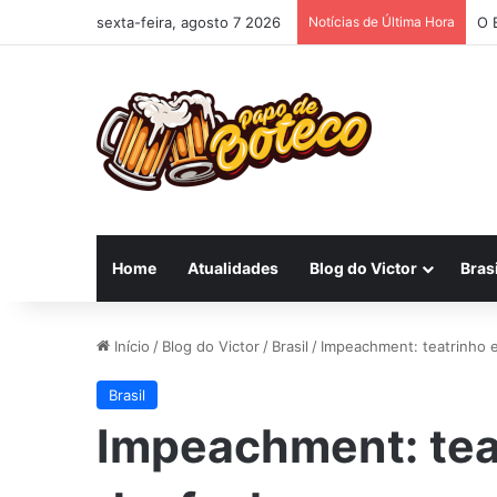
sexta-feira, agosto 7 2026
Notícias de Última Hora
O 
Home
Atualidades
Blog do Victor
Brasi
Início
/
Blog do Victor
/
Brasil
/
Impeachment: teatrinho e
Brasil
Impeachment: teat