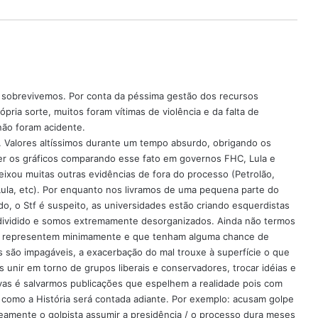
 sobrevivemos. Por conta da péssima gestão dos recursos
ria sorte, muitos foram vítimas de violência e da falta de
 não foram acidente.
. Valores altíssimos durante um tempo absurdo, obrigando os
ver os gráficos comparando esse fato em governos FHC, Lula e
ixou muitas outras evidências de fora do processo (Petrolão,
Lula, etc). Por enquanto nos livramos de uma pequena parte do
o, o Stf é suspeito, as universidades estão criando esquerdistas
tá dividido e somos extremamente desorganizados. Ainda não termos
os representem minimamente e que tenham alguma chance de
s são impagáveis, a exacerbação do mal trouxe à superfície o que
 unir em torno de grupos liberais e conservadores, trocar idéias e
ivas é salvarmos publicações que espelhem a realidade pois com
 como a História será contada adiante. Por exemplo: acusam golpe
eamente o golpista assumir a presidência / o processo dura meses