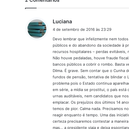
d
Luciana
i
4 de setembro de 2016 às 23:29
s
Devo lembrar que infelizmente nem todos
s
públicos e do abandono da sociedade à próp
e
recursos hospitalares – perdas evitáveis,
:
Não houve pedaladas, houve fraude fiscal
bancos públicos a cobrir o rombo. Basta 
Dilma. É grave. Sem contar que o Cunha de
fundos de pensão, tentativa de blindar o 
problema pois o Estado continua aparelhad
em série, a mídia se prostitui, o país es
urnas auditáveis, nem candidatos que n
emplacar. Os prejuízos dos últimos 14 ano
temos de pior. Calma nada. Precisamos nos
reagir enquanto é tempo. Uma das iniciat
certeza precisaremos contestar a maneira
mas… a presidente viaja e deixa espontan